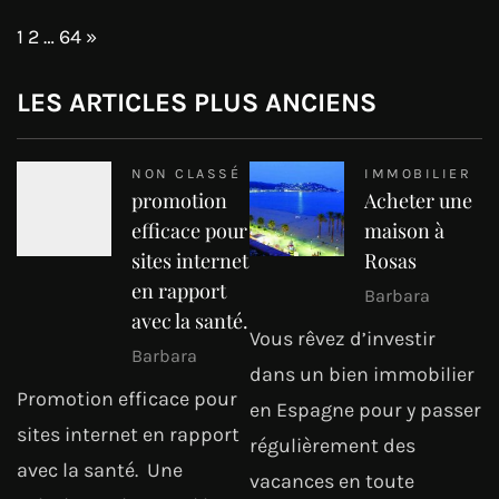
Page:
Next
1
2
…
64
»
LES ARTICLES PLUS ANCIENS
NON CLASSÉ
IMMOBILIER
promotion
Acheter une
efficace pour
maison à
sites internet
Rosas
en rapport
Barbara
avec la santé.
Vous rêvez d’investir
Barbara
dans un bien immobilier
Promotion efficace pour
en Espagne pour y passer
sites internet en rapport
régulièrement des
avec la santé. Une
vacances en toute