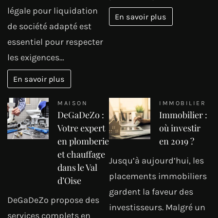
légale pour liquidation
En savoir plus
de société adapté est
essentiel pour respecter
les exigences…
En savoir plus
MAISON
IMMOBILIER
DeGaDeZo :
Immobilier :
Votre expert
où investir
en plomberie
en 2019 ?
et chauffage
Jusqu’à aujourd’hui, les
dans le Val
placements immobiliers
d’Oise
gardent la faveur des
DeGaDeZo propose des
investisseurs. Malgré un
services complets en