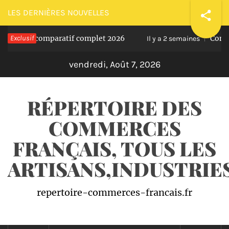
Passer
LES DERNIÈRES NOUVELLES
au
 Le comparatif complet 2026
Exclusif
Comment réus
contenu
Il y a 2 semaines
vendredi, Août 7, 2026
RÉPERTOIRE DES
COMMERCES
FRANÇAIS, TOUS LES
ARTISANS,INDUSTRI
repertoire-commerces-francais.fr