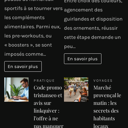
Entre choix des couleurs,
sportifs à se tourner vers
agencement des
les compléments
guirlandes et disposition
alimentaires. Parmi eux,
des ornements, réussir
les pre-workouts, ou
cette étape demande un
« boosters », se sont
peu…
imposés comme…
En savoir plus
En savoir plus
PRATIQUE
VOYAGES
Code promo
Marché
tristanseo et
provençal le
avis sur
matin : les
linkquiver :
secrets des
l’offre à ne
habitants
pas manquer
locaux