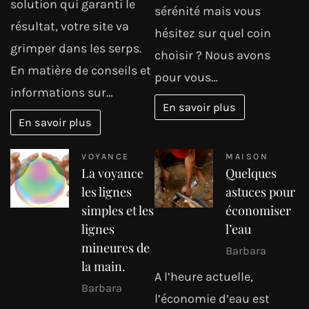
solution qui garanti le
sérénité mais vous
résultat, votre site va
hésitez sur quel coin
grimper dans les serps.
choisir ? Nous avons
En matière de conseils et
pour vous…
informations sur…
En savoir plus
En savoir plus
VOYANCE
MAISON
La voyance
Quelques
les lignes
astuces pour
simples et les
économiser
lignes
l’eau
mineures de
Barbara
la main.
A l’heure actuelle,
Barbara
l’économie d’eau est