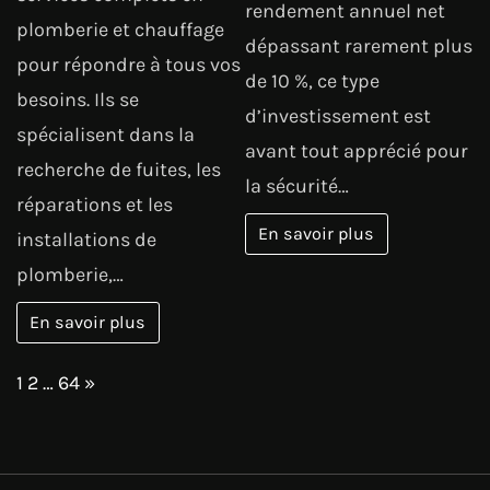
rendement annuel net
plomberie et chauffage
dépassant rarement plus
pour répondre à tous vos
de 10 %, ce type
besoins. Ils se
d’investissement est
spécialisent dans la
avant tout apprécié pour
recherche de fuites, les
la sécurité…
réparations et les
En savoir plus
installations de
plomberie,…
En savoir plus
Page:
Next
1
2
…
64
»