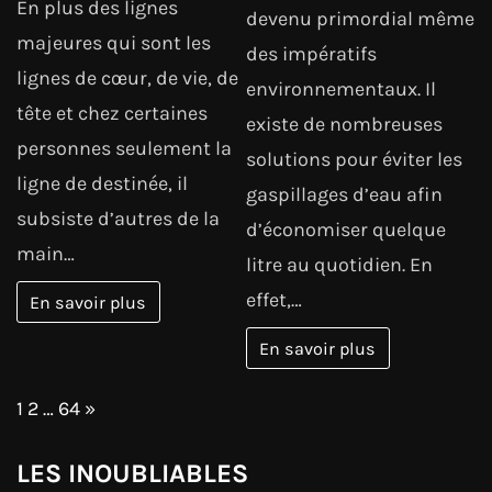
En plus des lignes
devenu primordial même
majeures qui sont les
des impératifs
lignes de cœur, de vie, de
environnementaux. Il
tête et chez certaines
existe de nombreuses
personnes seulement la
solutions pour éviter les
ligne de destinée, il
gaspillages d’eau afin
subsiste d’autres de la
d’économiser quelque
main…
litre au quotidien. En
effet,…
En savoir plus
En savoir plus
Page:
Next
1
2
…
64
»
LES INOUBLIABLES