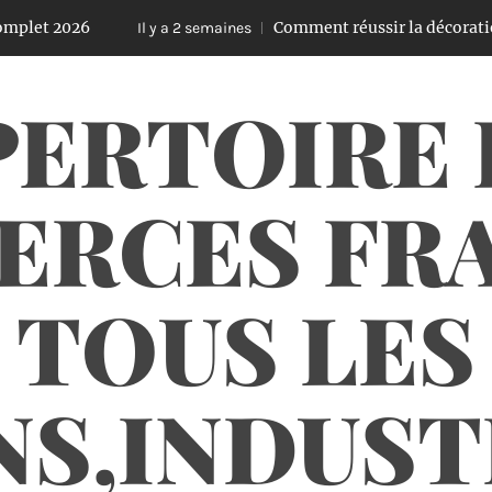
26
Comment réussir la décoration de son 
Il y a 2 semaines
PERTOIRE 
RCES FRA
TOUS LES
NS,INDUS