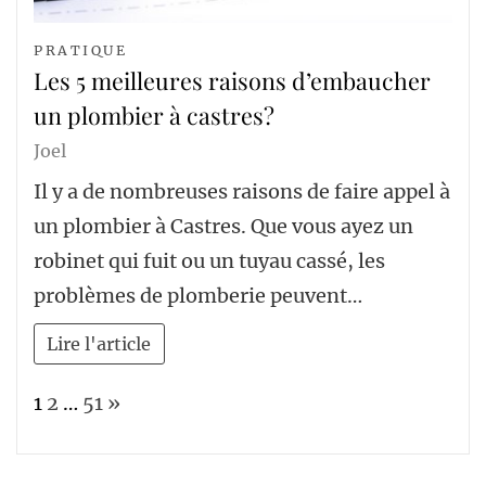
PRATIQUE
Les 5 meilleures raisons d’embaucher
un plombier à castres?
Joel
Il y a de nombreuses raisons de faire appel à
un plombier à Castres. Que vous ayez un
robinet qui fuit ou un tuyau cassé, les
problèmes de plomberie peuvent…
Lire l'article
Page:
Next
1
2
…
51
»