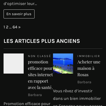
d’optimiser leur…
En savoir plus
Page:
Next
1
2
…
64
»
LES ARTICLES PLUS ANCIENS
NON CLASSÉ
IMMOBILIER
promotion
Acheter une
efficace pour
maison à
sites internet
Rosas
en rapport
Barbara
avec la santé.
Vous rêvez d’investir
Barbara
dans un bien immobilier
Promotion efficace pour
en Espagne pour y passer