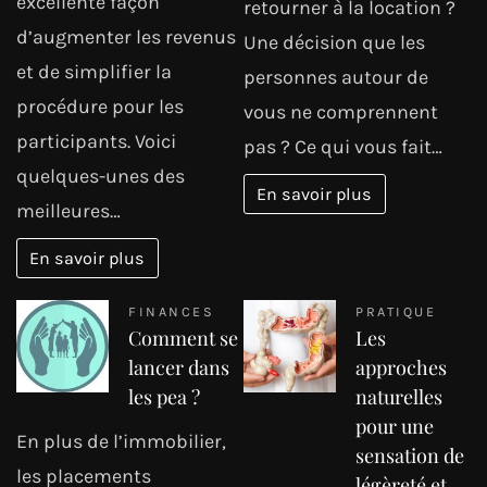
excellente façon
retourner à la location ?
d’augmenter les revenus
Une décision que les
et de simplifier la
personnes autour de
procédure pour les
vous ne comprennent
participants. Voici
pas ? Ce qui vous fait…
quelques-unes des
En savoir plus
meilleures…
En savoir plus
FINANCES
PRATIQUE
Comment se
Les
lancer dans
approches
les pea ?
naturelles
pour une
En plus de l’immobilier,
sensation de
les placements
légèreté et