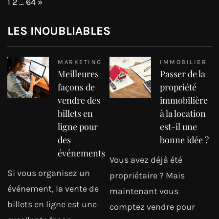
Page:
Next
1
2
…
64
»
LES INOUBLIABLES
MARKETING
IMMOBILIER
Meilleures
Passer de la
façons de
propriété
vendre des
immobilière
billets en
à la location
ligne pour
est-il une
des
bonne idée ?
événements
Vous avez déjà été
Si vous organisez un
propriétaire ? Mais
événement, la vente de
maintenant vous
billets en ligne est une
comptez vendre pour