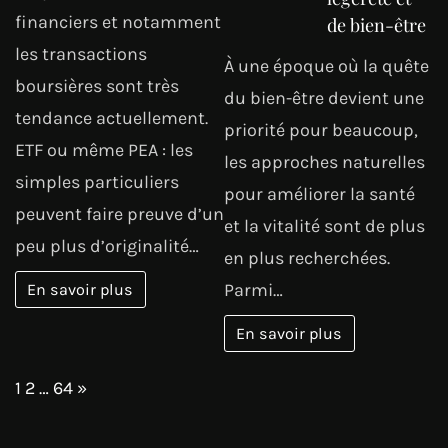
financiers et notamment
de bien-être
les transactions
À une époque où la quête
boursières sont très
du bien-être devient une
tendance actuellement.
priorité pour beaucoup,
ETF ou même PEA : les
les approches naturelles
simples particuliers
pour améliorer la santé
peuvent faire preuve d’un
et la vitalité sont de plus
peu plus d’originalité…
en plus recherchées.
Parmi…
En savoir plus
En savoir plus
Page:
Next
1
2
…
64
»