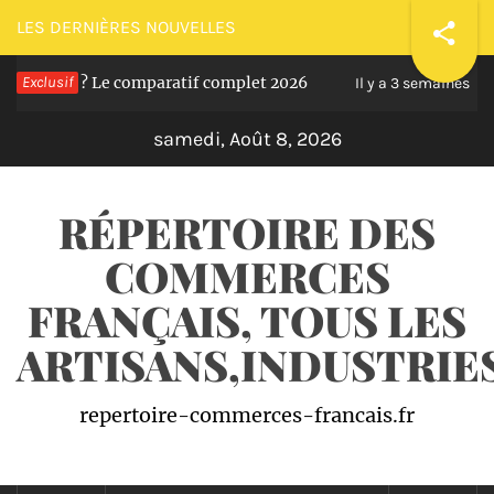
Passer
LES DERNIÈRES NOUVELLES
au
ir ? Le comparatif complet 2026
Exclusif
Comment 
contenu
Il y a 3 semaines
samedi, Août 8, 2026
RÉPERTOIRE DES
COMMERCES
FRANÇAIS, TOUS LES
ARTISANS,INDUSTRI
repertoire-commerces-francais.fr