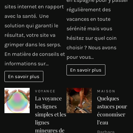
sites internet en rapport
régulièrement des
avec la santé. Une
vacances en toute
solution qui garanti le
sérénité mais vous
résultat, votre site va
hésitez sur quel coin
grimper dans les serps.
choisir ? Nous avons
En matière de conseils et
pour vous…
informations sur…
En savoir plus
En savoir plus
VOYANCE
MAISON
La voyance
Quelques
les lignes
astuces pour
simples et les
économiser
lignes
l’eau
mineures de
Barbara