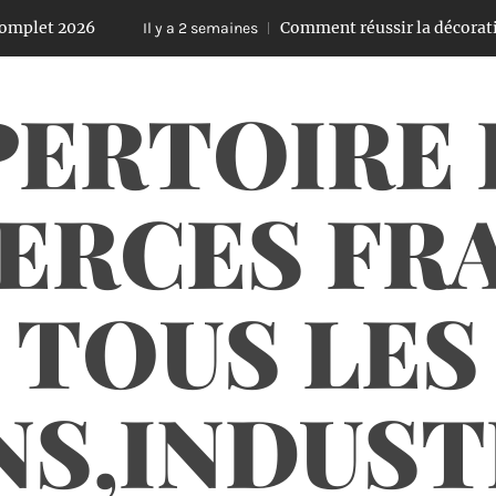
026
Comment réussir la décoration de son
Il y a 2 semaines
PERTOIRE 
RCES FRA
TOUS LES
NS,INDUS