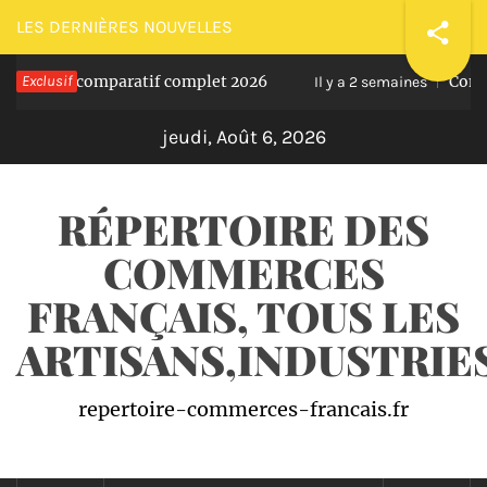
Passer
LES DERNIÈRES NOUVELLES
au
 Le comparatif complet 2026
Exclusif
Comment réus
contenu
Il y a 2 semaines
jeudi, Août 6, 2026
RÉPERTOIRE DES
COMMERCES
FRANÇAIS, TOUS LES
ARTISANS,INDUSTRI
repertoire-commerces-francais.fr