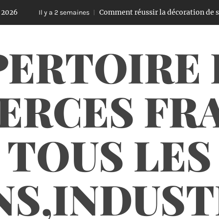
Comment réussir la décoration de son sapin d
Il y a 2 semaines
PERTOIRE 
RCES FRA
TOUS LES
NS,INDUS