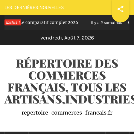
Passer
LES DERNIÈRES NOUVELLES
au
? Le comparatif complet 2026
Exclusif
Comment réu
contenu
Il y a 2 semaines
vendredi, Août 7, 2026
RÉPERTOIRE DES
COMMERCES
FRANÇAIS, TOUS LES
ARTISANS,INDUSTRI
repertoire-commerces-francais.fr