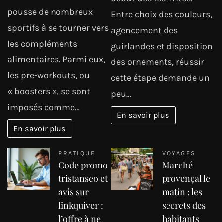
pousse de nombreux
Entre choix des couleurs,
sportifs à se tourner vers
agencement des
les compléments
guirlandes et disposition
alimentaires. Parmi eux,
des ornements, réussir
les pre-workouts, ou
cette étape demande un
« boosters », se sont
peu…
imposés comme…
En savoir plus
En savoir plus
PRATIQUE
VOYAGES
Code promo
Marché
tristanseo et
provençal le
avis sur
matin : les
linkquiver :
secrets des
l’offre à ne
habitants