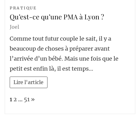
PRATIQUE
Qu’est-ce qu’une PMA à Lyon ?
Joel
Comme tout futur couple le sait, il y a
beaucoup de choses à préparer avant
l’arrivée d’un bébé. Mais une fois que le
petit est enfin là, il est temps…
Lire l'article
Page:
Next
1
2
…
51
»