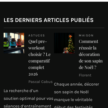
LES DERNIERS ARTICLES PUBLIÉS
ASTUCES
MAISON
Quel pre-
Comment
workout
réussir la
choisir ? Le
décoration
comparatif
de son sapin
complet
de Noël ?
2026
Florent
Pascal Cabus
Chaque année, décorer
La recherche d’un
son sapin de Noël
soutien optimal pour vos
marque le véritable
séances d’entraînement
début des festivités.