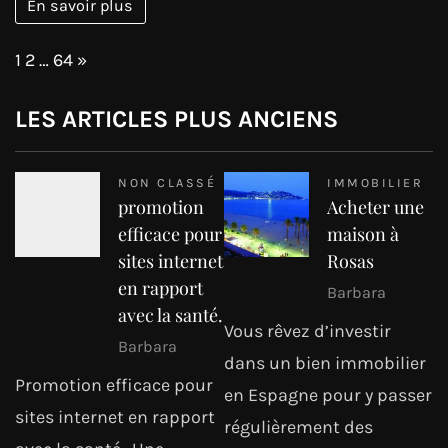
En savoir plus
Page:
Next
1
2
…
64
»
LES ARTICLES PLUS ANCIENS
NON CLASSÉ
IMMOBILIER
promotion
Acheter une
efficace pour
maison à
sites internet
Rosas
en rapport
Barbara
avec la santé.
Vous rêvez d’investir
Barbara
dans un bien immobilier
Promotion efficace pour
en Espagne pour y passer
sites internet en rapport
régulièrement des