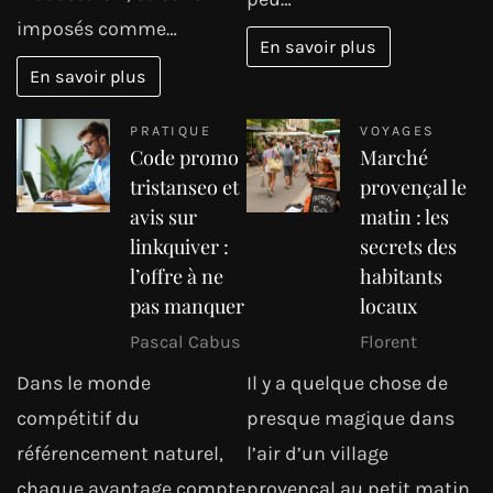
imposés comme…
En savoir plus
En savoir plus
PRATIQUE
VOYAGES
Code promo
Marché
tristanseo et
provençal le
avis sur
matin : les
linkquiver :
secrets des
l’offre à ne
habitants
pas manquer
locaux
Pascal Cabus
Florent
Dans le monde
Il y a quelque chose de
compétitif du
presque magique dans
référencement naturel,
l’air d’un village
chaque avantage compte
provençal au petit matin.