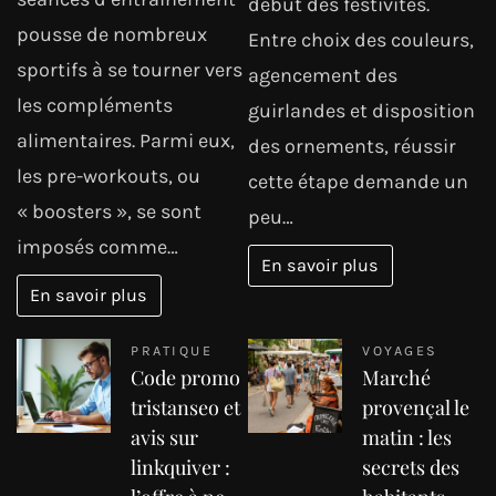
début des festivités.
pousse de nombreux
Entre choix des couleurs,
sportifs à se tourner vers
agencement des
les compléments
guirlandes et disposition
alimentaires. Parmi eux,
des ornements, réussir
les pre-workouts, ou
cette étape demande un
« boosters », se sont
peu…
imposés comme…
En savoir plus
En savoir plus
PRATIQUE
VOYAGES
Code promo
Marché
tristanseo et
provençal le
avis sur
matin : les
linkquiver :
secrets des