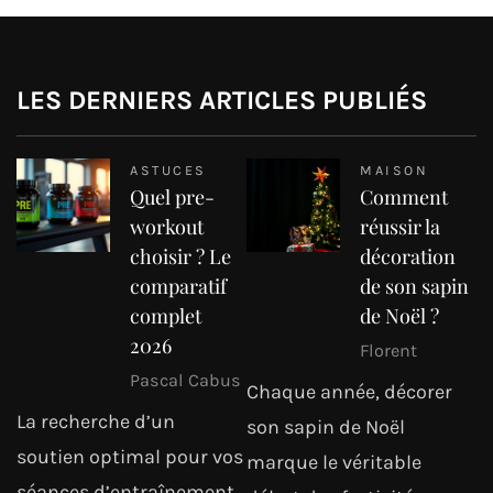
LES DERNIERS ARTICLES PUBLIÉS
ASTUCES
MAISON
Quel pre-
Comment
workout
réussir la
choisir ? Le
décoration
comparatif
de son sapin
complet
de Noël ?
2026
Florent
Pascal Cabus
Chaque année, décorer
La recherche d’un
son sapin de Noël
soutien optimal pour vos
marque le véritable
séances d’entraînement