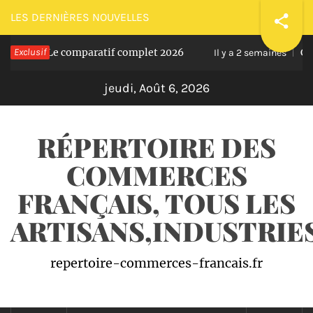
Passer
LES DERNIÈRES NOUVELLES
au
 ? Le comparatif complet 2026
Exclusif
Comment ré
contenu
Il y a 2 semaines
jeudi, Août 6, 2026
RÉPERTOIRE DES
COMMERCES
FRANÇAIS, TOUS LES
ARTISANS,INDUSTRI
repertoire-commerces-francais.fr