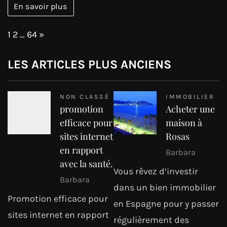
En savoir plus
Page:
Next
1
2
…
64
»
LES ARTICLES PLUS ANCIENS
NON CLASSÉ
IMMOBILIER
promotion
Acheter une
efficace pour
maison à
sites internet
Rosas
en rapport
Barbara
avec la santé.
Vous rêvez d’investir
Barbara
dans un bien immobilier
Promotion efficace pour
en Espagne pour y passer
sites internet en rapport
régulièrement des