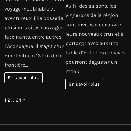
Au fil des saisons, les
voyage inoubliable et
vignerons de la région
aventureux. Elle possède
sont invités à découvrir
plusieurs sites sauvages
leurs nouveaux crus et à
fascinants, entre autres,
partager avec eux une
l’Aconcagua. Il s’agit d’un
table d’hôte. Les convives
mont situé à 13 km de la
pourront déguster un
frontière…
menu…
En savoir plus
En savoir plus
Page:
Next
1
2
…
64
»