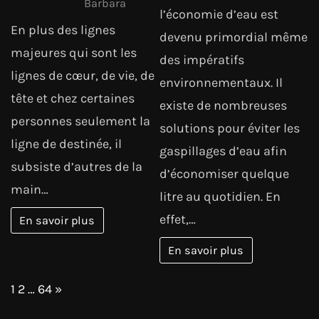
Barbara
l’économie d’eau est
En plus des lignes
devenu primordial même
majeures qui sont les
des impératifs
lignes de cœur, de vie, de
environnementaux. Il
tête et chez certaines
existe de nombreuses
personnes seulement la
solutions pour éviter les
ligne de destinée, il
gaspillages d’eau afin
subsiste d’autres de la
d’économiser quelque
main…
litre au quotidien. En
effet,…
En savoir plus
En savoir plus
Page:
Next
1
2
…
64
»