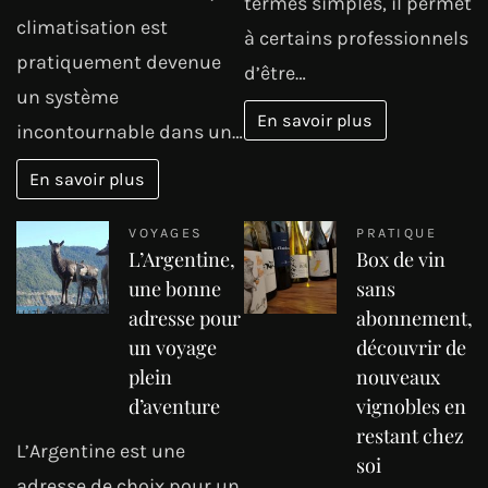
termes simples, il permet
climatisation est
à certains professionnels
pratiquement devenue
d’être…
un système
En savoir plus
incontournable dans un…
En savoir plus
VOYAGES
PRATIQUE
L’Argentine,
Box de vin
une bonne
sans
adresse pour
abonnement,
un voyage
découvrir de
plein
nouveaux
d’aventure
vignobles en
restant chez
L’Argentine est une
soi
adresse de choix pour un