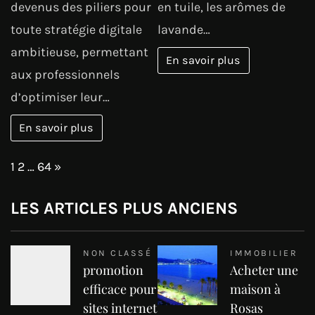
devenus des piliers pour
en tuile, les arômes de
toute stratégie digitale
lavande…
ambitieuse, permettant
En savoir plus
aux professionnels
d’optimiser leur…
En savoir plus
Page:
Next
1
2
…
64
»
LES ARTICLES PLUS ANCIENS
NON CLASSÉ
IMMOBILIER
promotion
Acheter une
efficace pour
maison à
sites internet
Rosas