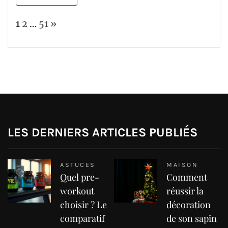
Page:
Next
1
2
…
51
»
LES DERNIERS ARTICLES PUBLIÉS
ASTUCES
MAISON
Quel pre-
Comment
workout
réussir la
choisir ? Le
décoration
comparatif
de son sapin