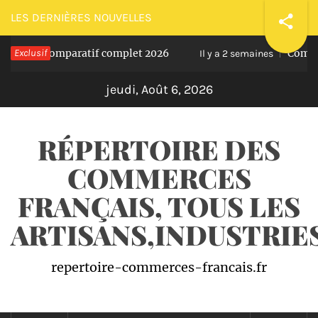
Passer
LES DERNIÈRES NOUVELLES
au
e comparatif complet 2026
Exclusif
Comment réussi
contenu
Il y a 2 semaines
jeudi, Août 6, 2026
RÉPERTOIRE DES
COMMERCES
FRANÇAIS, TOUS LES
ARTISANS,INDUSTRI
repertoire-commerces-francais.fr